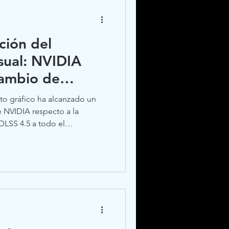
ción del
sual: NVIDIA
Cambio de
a Renderización
to gráfico ha alcanzado un
e NVIDIA respecto a la
DLSS 4.5 a todo el
rce RTX. Este movimiento
ra con la política de
 permitiendo que
eneficien de los últimos
de imagen mediante
encia de esta actualización no