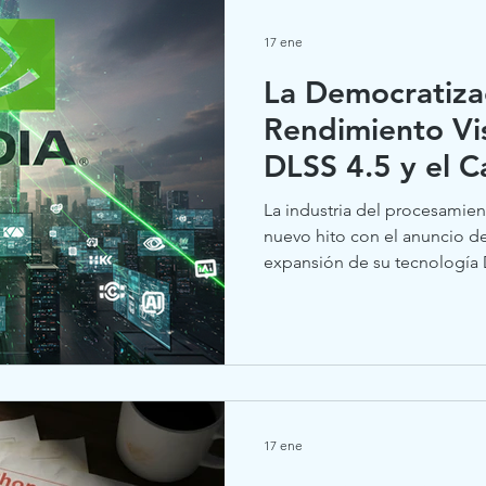
17 ene
La Democratiza
Rendimiento Vi
DLSS 4.5 y el 
Paradigma en l
La industria del procesamien
Neuronal
nuevo hito con el anuncio d
expansión de su tecnología 
ecosistema de tarjetas GeFo
estratégico supone una ruptu
segmentación generacional,
arquitecturas anteriores se b
avances en reconstrucción 
Inteligencia Artificial. La es
reside únicamente en un
17 ene