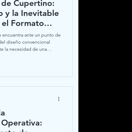
 de Cupertino:
 y la Inevitable
a el Formato
e encuentra ante un punto de
del diseño convencional
te la necesidad de una
rofunda. Las recientes
ruta de Apple para el cierre
 las especificaciones
8 Pro, sino la confirmación de
rada: el iPhone Fold. Este
resenta un cambio de pa
la
 Operativa: