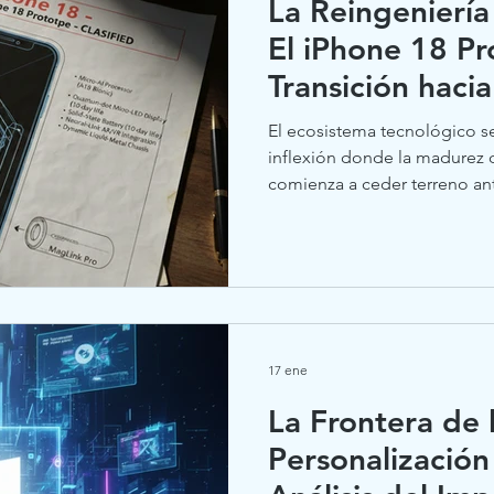
La Reingeniería
El iPhone 18 Pro
Transición haci
Plegable.
El ecosistema tecnológico s
inflexión donde la madurez 
comienza a ceder terreno an
transformación estructural p
filtraciones sobre la hoja de 
de 2026 han revelado no solo
técnicas de la serie iPhone 1
una apuesta largamente espe
movimiento estratégico rep
17 ene
La Frontera de 
Personalización