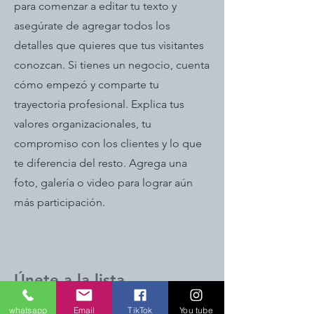
para comenzar a editar tu texto y
asegúrate de agregar todos los
detalles que quieres que tus visitantes
conozcan. Si tienes un negocio, cuenta
cómo empezó y comparte tu
trayectoria profesional. Explica tus
valores organizacionales, tu
compromiso con los clientes y lo que
te diferencia del resto. Agrega una
foto, galería o video para lograr aún
más participación.
Únete a la lista
Regístrate y sé el primero en enterarte.
whatsapp
Email
TikTok
You tube