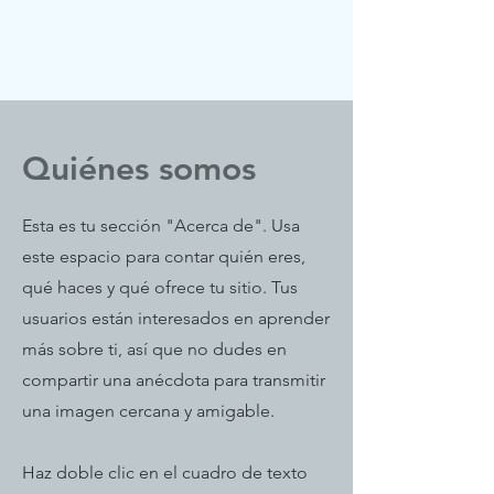
Quiénes somos
Esta es tu sección "Acerca de". Usa
este espacio para contar quién eres,
qué haces y qué ofrece tu sitio. Tus
usuarios están interesados en aprender
más sobre ti, así que no dudes en
compartir una anécdota para transmitir
una imagen cercana y amigable.
Haz doble clic en el cuadro de texto