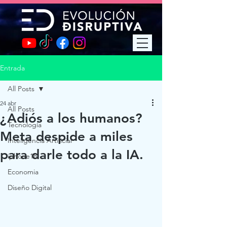
Entrada
All Posts
24 abr
All Posts
¿Adiós a los humanos?
Tecnología
Meta despide a miles
Inteligencia Artificial
para darle todo a la IA.
iphone18
Economia
Diseño Digital