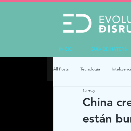
INICIO
GUÍA DE HATERS
All Posts
Tecnología
Inteligenci
15 may
China cr
están bu