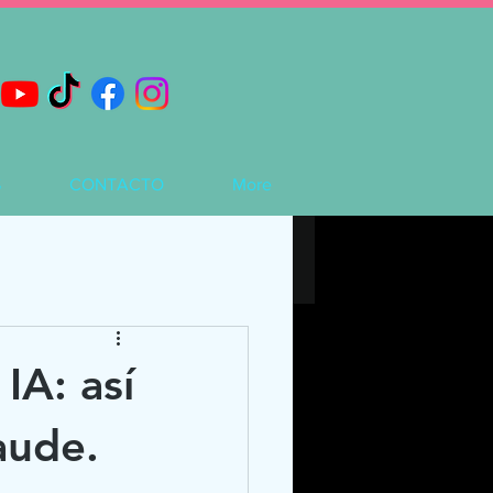
S
CONTACTO
More
IA: así
aude.