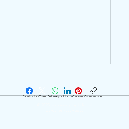
Facebook
X (Twitter)
WhatsApp
LinkedIn
Pinterest
Copiar enlace
© 2025 por www.gabyd.digital
Derechos reservados
Spotify quiere que cada
Link
canción cuente tu historia
cont