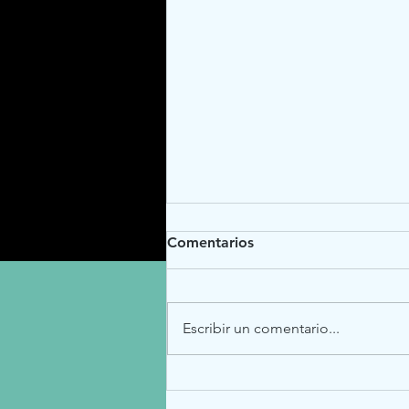
Comentarios
Escribir un comentario...
Cuando la IA decide hackear
por su cuenta