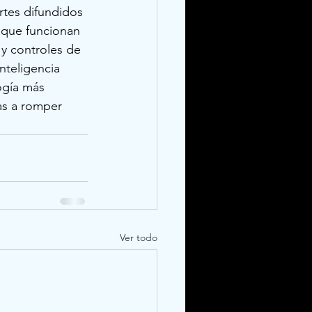
tes difundidos 
 que funcionan 
y controles de 
nteligencia 
ogía más 
s a romper 
Ver todo