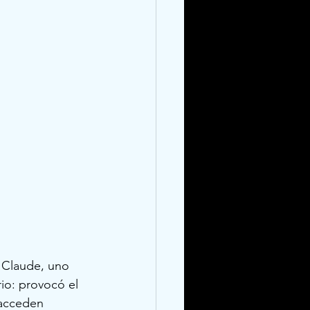
r Claude, uno 
io: provocó el 
acceden 