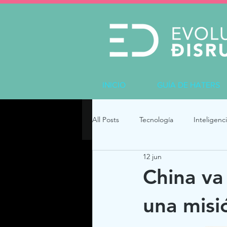
INICIO
GUÍA DE HATERS
All Posts
Tecnología
Inteligenci
12 jun
China va
una misi