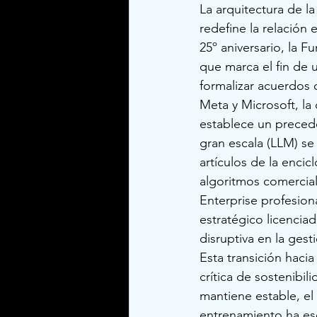
La arquitectura de l
redefine la relación
25º aniversario, la 
que marca el fin de u
formalizar acuerdos 
Meta y Microsoft, la
establece un precede
gran escala (LLM) se
artículos de la encic
algoritmos comercial
Enterprise profesion
estratégico licencia
disruptiva en la ges
Esta transición haci
crítica de sostenibil
mantiene estable, e
entrenamiento ha es