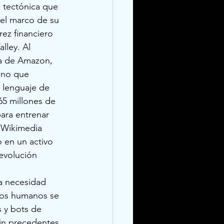
 tectónica que 
 el marco de su 
ez financiero 
lley. Al 
la de Amazon, 
ino que 
 lenguaje de 
65 millones de 
para entrenar 
e Wikimedia 
 en un activo 
evolución 
a necesidad 
rios humanos se 
 y bots de 
in precedentes 