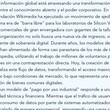
a información global está atravesando una transformación
 entre el conocimiento abierto y el poder corporativo. En
Fundación Wikimedia ha ejecutado un movimiento de ajedr
na era de "barra libre" para los laboratorios de Silicon Va
comerciales de gran envergadura con gigantes de la tal
 organización no solo busca una nueva vía de ingresos, s
nte de soberanía digital. Durante años, los modelos de
 han alimentado de forma casi parasitaria de los más de 
lopedia, utilizando el trabajo de millones de voluntarios 
es sin una contraprestación directa. Hoy, la creación d
aliza este flujo de datos, transformando el acceso masivo
do bajo condiciones de mercado, lo que representa una 
tión de bienes comunes digitales.
a un modelo de "pago por uso industrial" responde a un
idad técnica y financiera. Mientras que el tráfico de usua
l consumo de datos por parte de sistemas automatizados
calado de manera exponencial, imponiendo una carga s