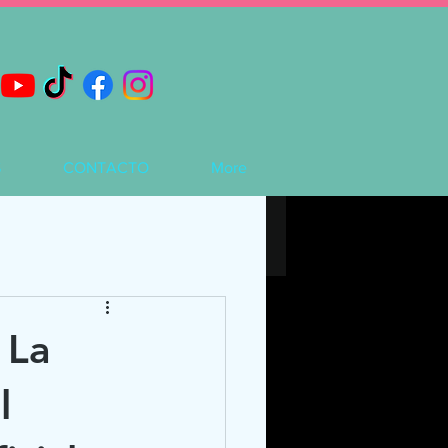
S
CONTACTO
More
 La
l