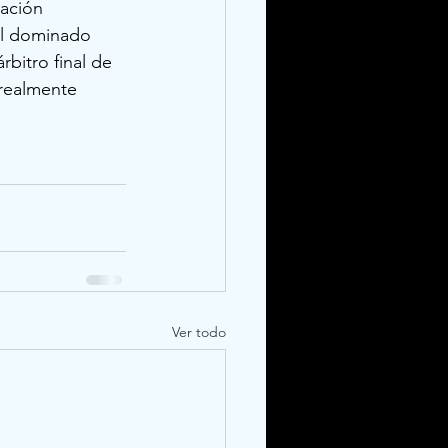
dación 
al dominado 
rbitro final de 
 realmente 
Ver todo