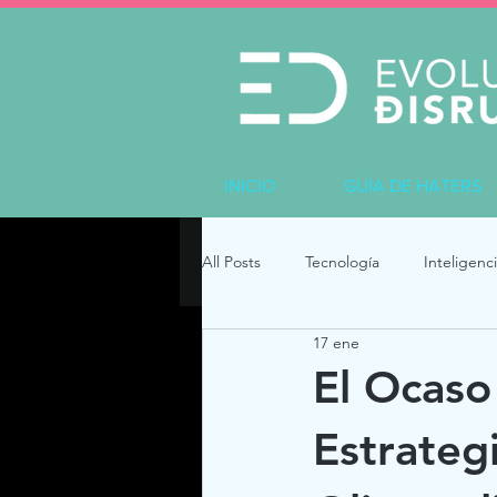
INICIO
GUÍA DE HATERS
All Posts
Tecnología
Inteligenci
17 ene
El Ocaso 
Estrateg