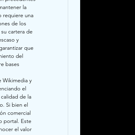
mantener la 
 requiere una 
ones de los 
 su cartera de 
escaso y 
garantizar que 
miento del 
re bases 
e Wikimedia y 
enciando el 
calidad de la 
. Si bien el 
ión comercial 
 portal. Este 
nocer el valor 