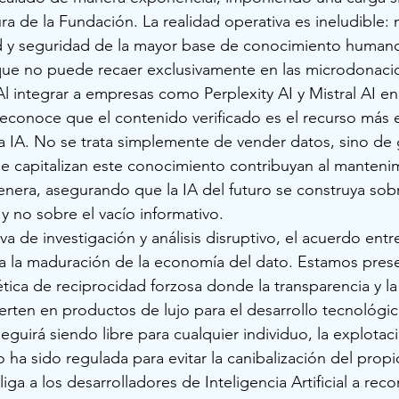
ura de la Fundación. La realidad operativa es ineludible: 
ad y seguridad de la mayor base de conocimiento humano
 que no puede recaer exclusivamente en las microdonaci
Al integrar a empresas como Perplexity AI y Mistral AI en
reconoce que el contenido verificado es el recurso más 
 la IA. No se trata simplemente de vender datos, sino de 
e capitalizan este conocimiento contribuyan al manteni
nera, asegurando que la IA del futuro se construya sob
y no sobre el vacío informativo.
a de investigación y análisis disruptivo, el acuerdo entr
za la maduración de la economía del dato. Estamos pres
tica de reciprocidad forzosa donde la transparencia y la 
erten en productos de lujo para el desarrollo tecnológico
eguirá siendo libre para cualquier individuo, la explotac
ha sido regulada para evitar la canibalización del propio
a a los desarrolladores de Inteligencia Artificial a reco