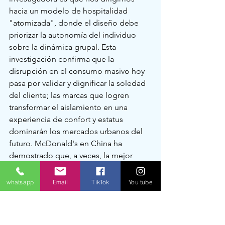
hacia un modelo de hospitalidad 
"atomizada", donde el diseño debe 
priorizar la autonomía del individuo 
sobre la dinámica grupal. Esta 
investigación confirma que la 
disrupción en el consumo masivo hoy 
pasa por validar y dignificar la soledad 
del cliente; las marcas que logren 
transformar el aislamiento en una 
experiencia de confort y estatus 
dominarán los mercados urbanos del 
futuro. McDonald's en China ha 
demostrado que, a veces, la mejor 
receta para el éxito es entender que el 
cliente más valioso es aquel que busca 
whatsapp
Email
TikTok
You tube
estar solo.