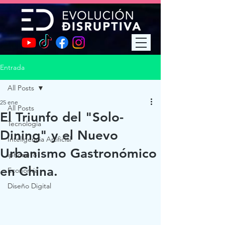
Entrada
All Posts
25 ene
All Posts
El Triunfo del "Solo-
Tecnología
Dining" y el Nuevo
Inteligencia Artificial
Urbanismo Gastronómico
iphone18
en China.
Economia
Diseño Digital