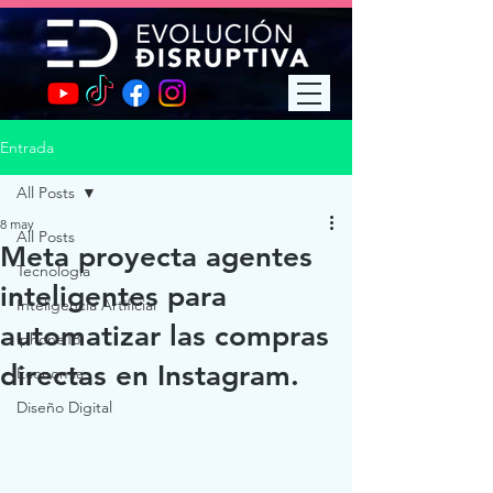
Entrada
All Posts
8 may
All Posts
Meta proyecta agentes
Tecnología
inteligentes para
Inteligencia Artificial
automatizar las compras
iphone18
directas en Instagram.
Economia
Diseño Digital