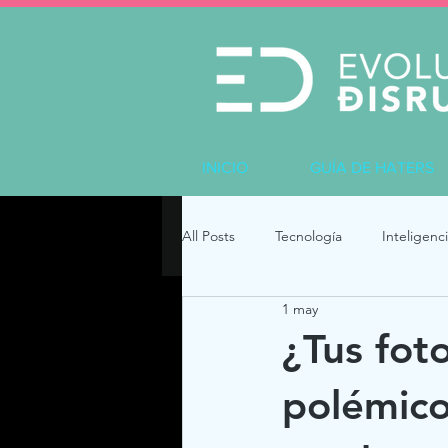
INICIO
GUÍA DE HATERS
All Posts
Tecnología
Inteligenci
1 may
¿Tus fot
polémico